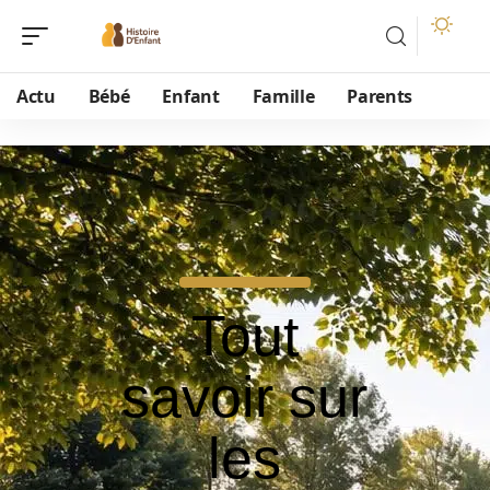
Actu
Bébé
Enfant
Famille
Parents
Tout
savoir sur
les