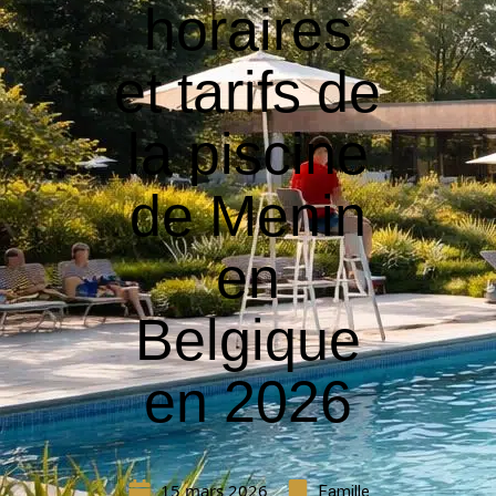
horaires
et tarifs de
la piscine
de Menin
en
Belgique
en 2026
15 mars 2026
Famille