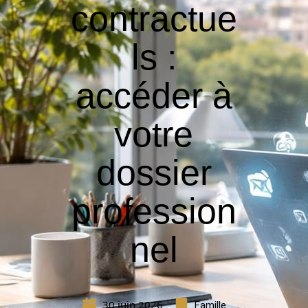
contractue
ls :
accéder à
votre
dossier
profession
nel
30 juin 2026
Famille