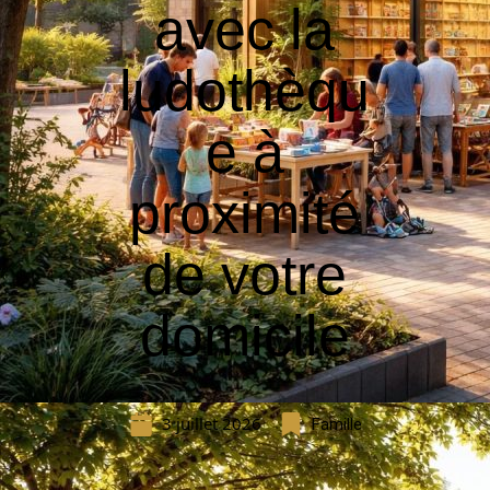
avec la
ludothèqu
e à
proximité
de votre
domicile
3 juillet 2026
Famille