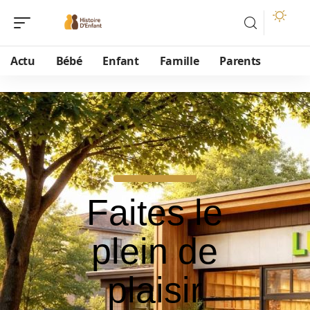
Actu
Bébé
Enfant
Famille
Parents
Faites le
plein de
plaisir