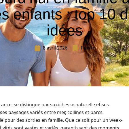
s enfants : top 10 
idées
8 avril 2026
Famille
rance, se distingue par sa richesse naturelle et ses
 ses paysages variés entre mer, collines et parcs
ale pour des sorties en famille. Que ce soit pour un week-
ctivités sont vastes et variés, garantissant des moments