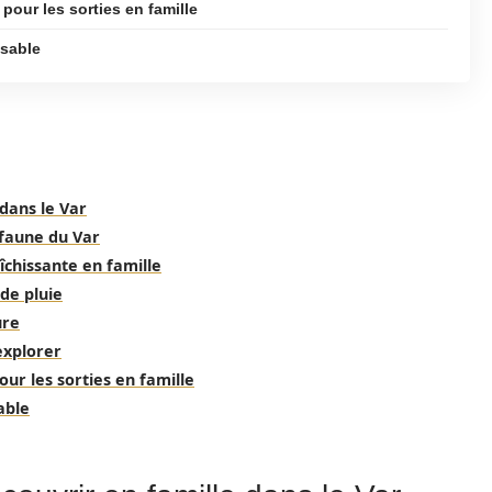
pour les sorties en famille
nsable
 dans le Var
 faune du Var
îchissante en famille
 de pluie
ure
 explorer
our les sorties en famille
able