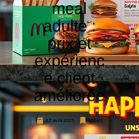
meal
adulte :
prix et
expérienc
e client
améliorée
17 avril 2025
Enfant