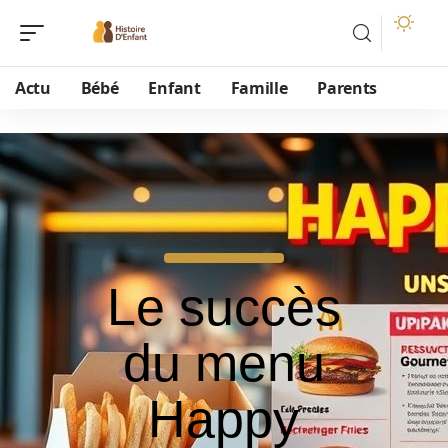
Actu
Bébé
Enfant
Famille
Parents
Le succès
du menu
Happy