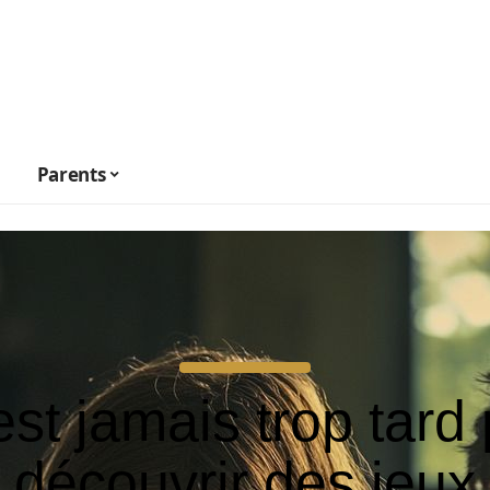
Parents
’est jamais trop tard
découvrir des jeux