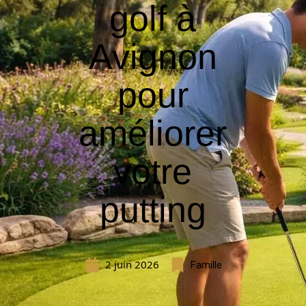
golf à
Avignon
pour
améliorer
votre
putting
2 juin 2026
Famille