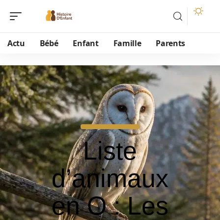
Actu
Bébé
Enfant
Famille
Parents
Liste
d’animaux
en O : Les