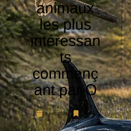
animaux
les plus
intéressan
ts
commenç
ant par O
8 juin 2026
Famille