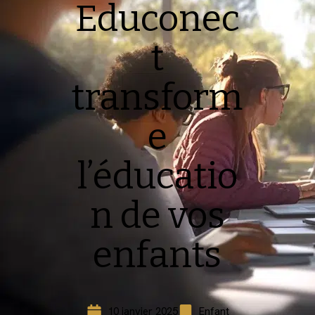
Educonec
t
transform
e
l’éducatio
n de vos
enfants
10 janvier 2025
Enfant