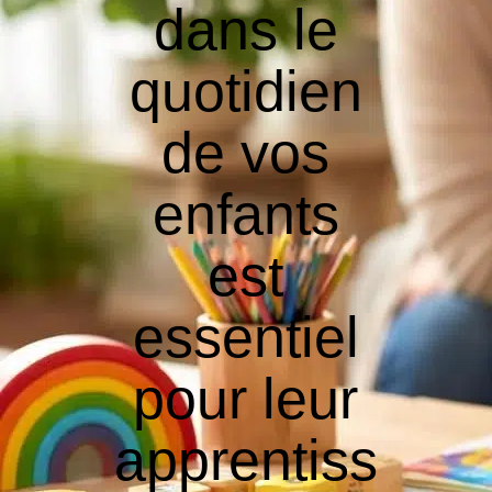
dans le
quotidien
de vos
enfants
est
essentiel
pour leur
apprentiss