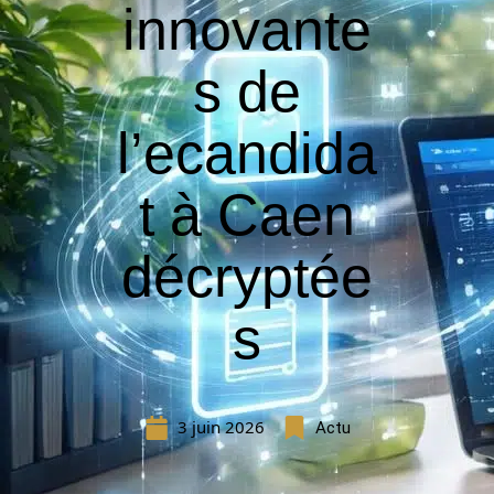
innovante
s de
l’ecandida
t à Caen
décryptée
s
3 juin 2026
Actu