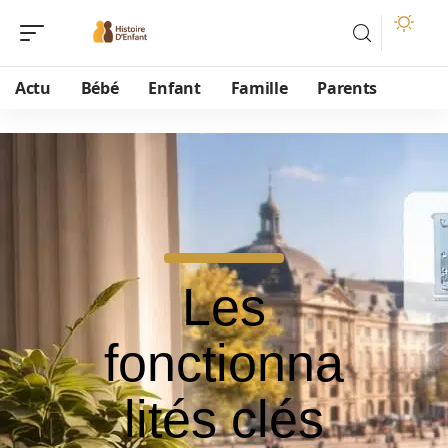
Actu
Bébé
Enfant
Famille
Parents
Les
fonctionna
lités clés