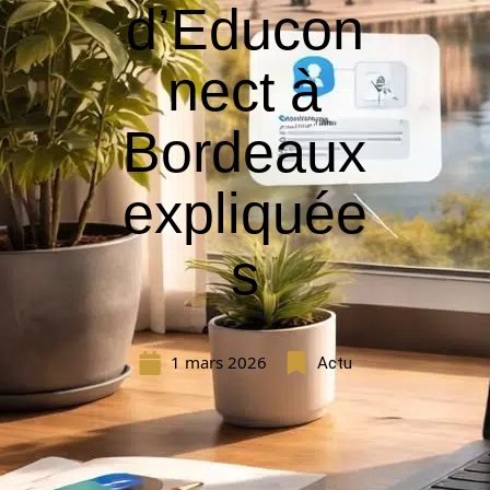
d’Educon
nect à
Bordeaux
expliquée
s
1 mars 2026
Actu