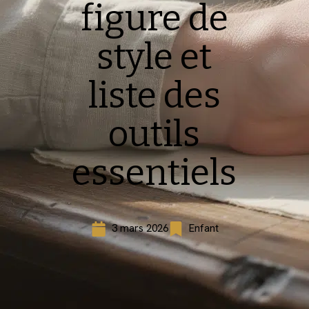
figure de
style et
liste des
outils
essentiels
3 mars 2026
Enfant