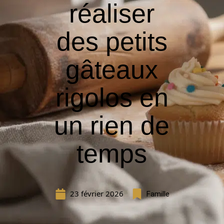
réaliser
des petits
gâteaux
rigolos en
un rien de
temps
23 février 2026
Famille