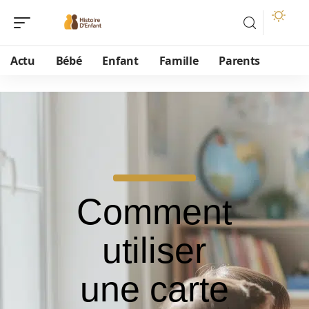
Actu
Bébé
Enfant
Famille
Parents
Comment
utiliser
une carte