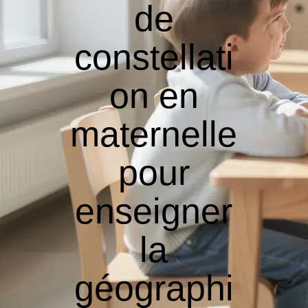
de
constellati
on en
maternelle
pour
enseigner
la
géographi