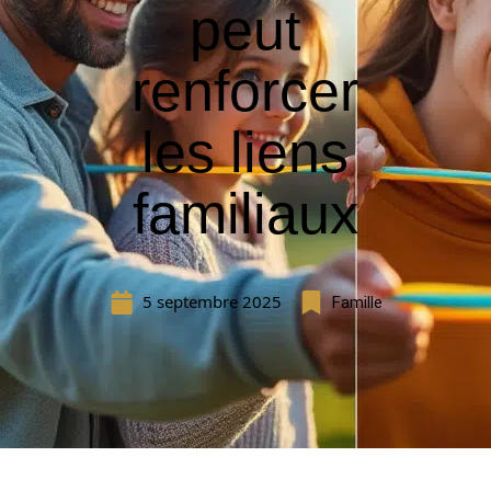
peut
renforcer
les liens
familiaux
5 septembre 2025
Famille