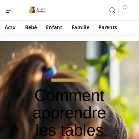
Actu
Bébé
Enfant
Famille
Parents
Comment
apprendre
les tables