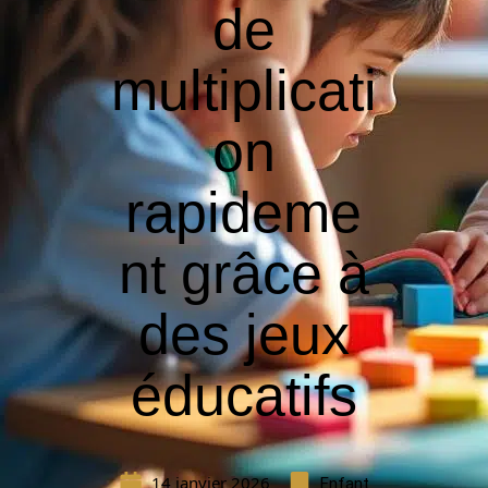
de
multiplicati
on
rapideme
nt grâce à
des jeux
éducatifs
14 janvier 2026
Enfant