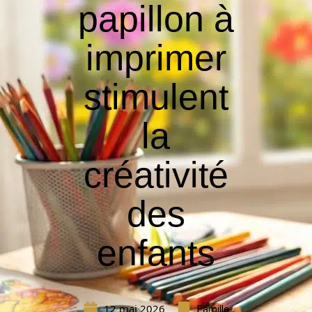
papillon à
imprimer
stimulent
la
créativité
des
enfants
12 mai 2026
Famille