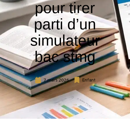
pour tirer
parti d’un
simulateur
bac stmg
7 mars 2026
Enfant