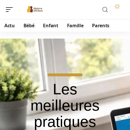
Actu
Bébé
Enfant
Famille
Parents
Les
meilleures
pratiques