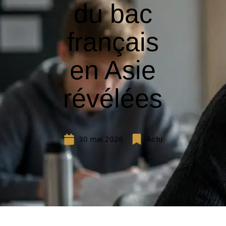
du bac
français
en Asie
révélées
30 mai 2026
Actu