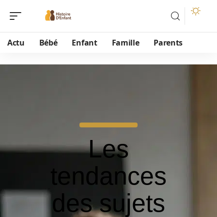
Actu
Bébé
Enfant
Famille
Parents
Les
tendances
des sujets