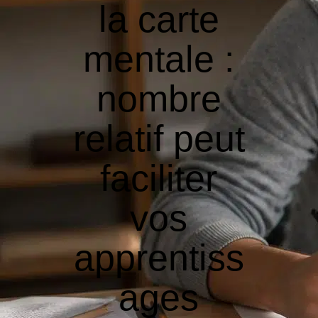
la carte
mentale :
nombre
relatif peut
faciliter
vos
apprentiss
ages